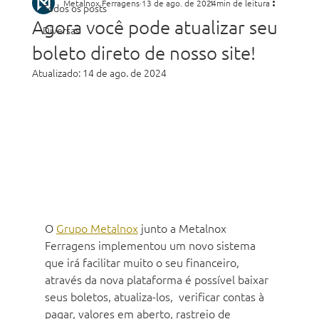
Metalnox Ferragens
13 de ago. de 2024
1 min de leitura
Todos os posts
Agora você pode atualizar seu
Diversas
boleto direto de nosso site!
Atualizado:
14 de ago. de 2024
O 
Grupo Metalnox
 junto a Metalnox 
Ferragens implementou um novo sistema 
que irá facilitar muito o seu financeiro, 
através da nova plataforma é possível baixar 
seus boletos, atualiza-los,  verificar contas à 
pagar, valores em aberto, rastreio de 