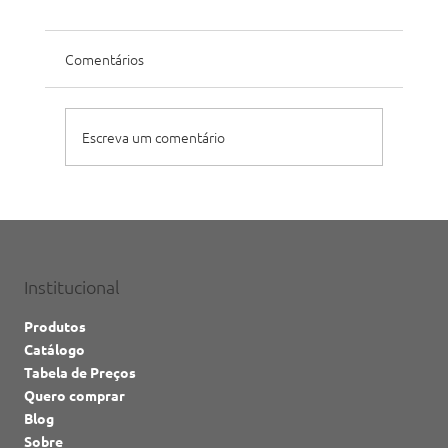
Comentários
Escreva um comentário
Convenção de Vendas Metalnox 2026
reúne equipe em Jaraguá do Sul para
apresentar estratégias, resultados e
premiar destaques
Institucional
Produtos
Catálogo
Tabela de Preços
Quero comprar
Blog
Sobre