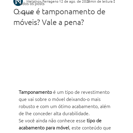
Metalnox Ferragens
12 de ago. de 2024
2 min de leitura
Todos os posts
O que é tamponamento de
Diversas
móveis? Vale a pena?
Tamponamento
 é um tipo de revestimento 
que vai sobre o móvel deixando-o mais 
robusto e com um ótimo acabamento, além 
de lhe conceder alta durabilidade. 
Se você ainda não conhece esse 
tipo de 
acabamento para móvel
, este conteúdo que 