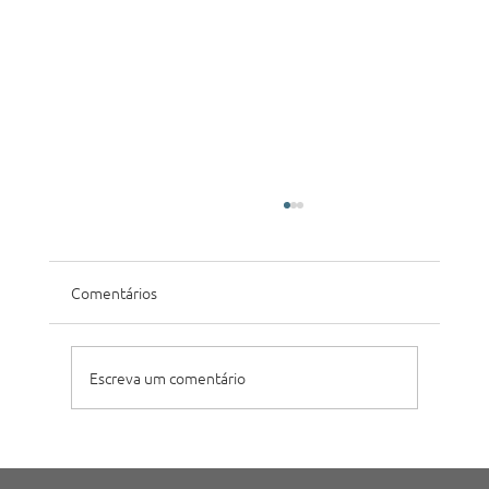
Comentários
Escreva um comentário
Convenção de Vendas Metalnox 2026
reúne equipe em Jaraguá do Sul para