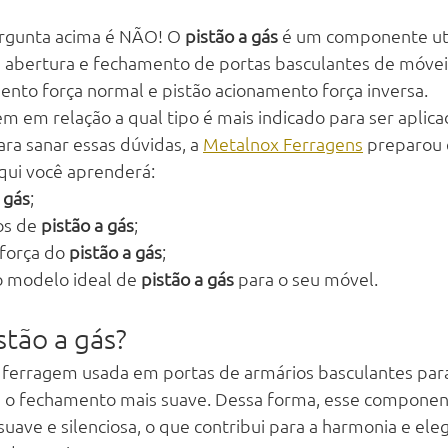
ergunta acima é NÃO! O 
pistão a gás
 é um componente uti
r a abertura e fechamento de portas basculantes de móveis
mento força normal e pistão acionamento força inversa.
m em relação a qual tipo é mais indicado para ser aplic
ra sanar essas dúvidas, a 
Metalnox Ferragens
 preparou 
Aqui você aprenderá:
 gás
;
os de 
pistão a gás
;
força do 
pistão a gás
;
 modelo ideal de 
pistão a gás
 para o seu móvel.
stão a gás?
 ferragem usada em portas de armários basculantes para
 e o fechamento mais suave. Dessa forma, esse componen
suave e silenciosa, o que contribui para a harmonia e ele