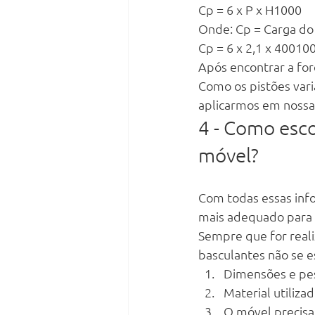
Cp = 6 x P x H1000
Onde: Cp = Carga do 
Cp = 6 x 2,1 x 400100
Após encontrar a forç
Como os pistões vari
aplicarmos em nossa 
4 - Como esco
móvel?
Com todas essas inf
mais adequado para 
Sempre que for real
basculantes não se e
Dimensões e pes
Material utiliza
O móvel precisa