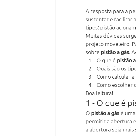
A resposta para a p
sustentar e facilita
tipos: pistão aciona
Muitas dúvidas surge
projeto moveleiro. Pa
sobre 
pistão a gás
. 
O que é 
pistão a
Quais são os tip
Como calcular a 
Como escolher o
Boa leitura!
1 - O que é pi
O 
pistão a gás
 é uma
permitir a abertura
a abertura seja mais 