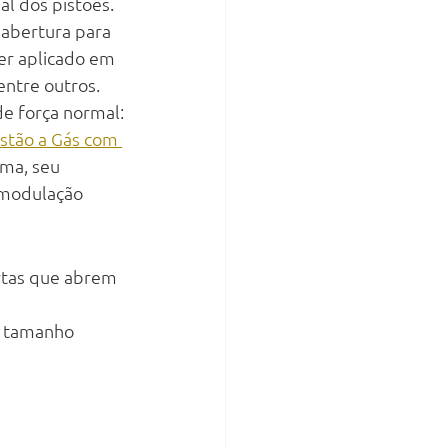
l dos pistões. 
abertura para 
ser aplicado em 
 entre outros.
e força normal:
istão a Gás com 
ma, seu 
 modulação 
rtas que abrem 
e tamanho 