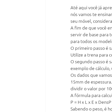
Até aqui você já apr
nós vamos te ensinar 
seu móvel, considera
A fim de que você e
servir de base para t
para todos os model
O primeiro passo é sa
Utilize a trena para
O segundo passo é sa
exemplo de cálculo,
Os dados que vamos u
15mm de espessura. 
dividir o valor por 
A fórmula para calcul
P = H x L x E x DensP
Sabendo o peso, é hor