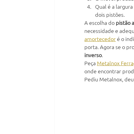
Qual é a largur
dois pistões.
A escolha do 
pistão 
necessidade e adequa
amortecedor
 é o in
porta. Agora se o pr
inverso
. 
Peça 
Metalnox Ferr
onde encontrar prod
Pediu Metalnox, deu