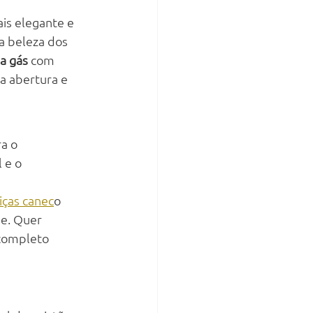
is elegante e 
a beleza dos 
 a gás
 com 
a abertura e 
a o 
 e o 
ças canec
o 
le. Quer 
 completo 