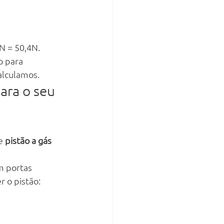
N = 50,4N. 
o para 
alculamos.
ara o seu 
e 
pistão a gás
m portas 
r o pistão: