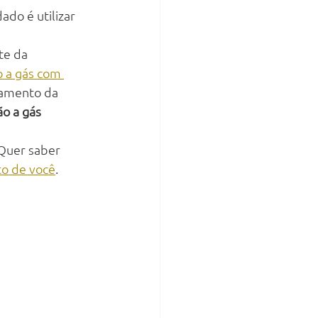
do é utilizar 
e da 
o a gás com 
hamento da 
ão a gás 
 Quer saber 
to de você
. 