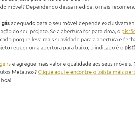
a do móvel? Dependendo dessa medida, o mais recomenda
a gás
 adequado para o seu móvel depende exclusivament
ção do seu projeto. Se a abertura for para cima, o 
pistã
dicado porque leva mais suavidade para a abertura e fec
ojeto requer uma abertura para baixo, o indicado é o 
pist
agens
 e agregue mais valor e qualidade aos seus móveis.
utos Metalnox? 
Clique aqui e encontre o lojista mais per
 boa!