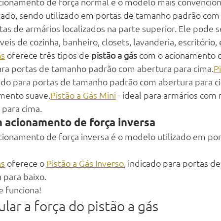
cionamento de força normal é o modelo mais convenciona
rado, sendo utilizado em portas de tamanho padrão com 
tas de armários localizados na parte superior. Ele pode 
eis de cozinha, banheiro, closets, lavanderia, escritório,
ns
 oferece três tipos de 
pistão a gás
 com o acionamento d
 para portas de tamanho padrão com abertura para cima.
P
cado para portas de tamanho padrão com abertura para ci
amento suave.
Pistão a Gás Mini
 - ideal para armários com
 para cima.
m acionamento de força inversa
cionamento de força inversa é o modelo utilizado em po
ns
 oferece o 
Pistão a Gás Inverso
, indicado para portas d
 para baixo.
e funciona!
ular a força do pistão a gás