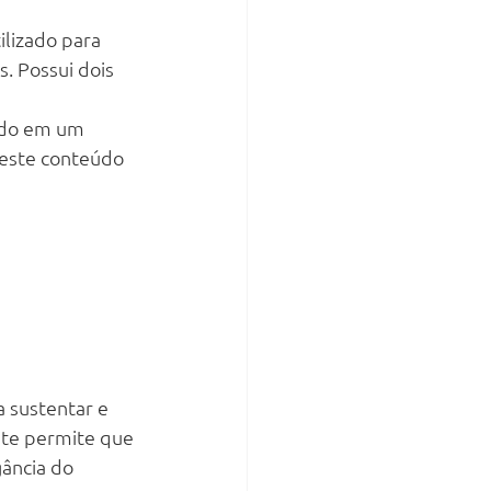
lizado para 
. Possui dois 
ado em um 
este conteúdo 
 sustentar e 
te permite que 
gância do 