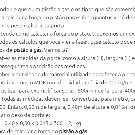
endeu o que é um pistão a gás e os tipos que são comerci
a calcular a força do pistão para saber quantos você deve
ndo peso e altura da porta. 
ntenda como calcular a força do pistão, trouxemos um e
odos os cálculos que você vier a fazer. Esse cálculo pode s
os de 
pistão a gás
. Vamos lá?
ber as medidas da porta, como a altura (H), largura (L) e
 conseguir mais precisão das medidas.
ber a densidade do material utilizado para fazer a porta
 utilizaremos o MDF com densidade média de 700kg/m³.
tilizar para exemplificar serão: 500mm de largura, 400
Todas as medidas devem ser convertidas para metro, par
1000. Então, 0,50m de largura, 0,40m de altura e 0,015m d
ar o peso da porta é:
 = 0,40 x 0,50 x 0,015 x 700 = 2,1kg
a de calcular a força do 
pistão a gás
.