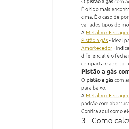
O 
pistão a gás
 com a
É o tipo mais encont
cima. É o caso de por
variados tipos de móv
A 
Metalnox Ferrage
Pistão a gás
 - ideal
Amortecedor
 - indi
diferencial é o fech
compacta e abertura
Pistão a gás co
O 
pistão a gás
 com a
para baixo. 
A 
Metalnox Ferrage
padrão com abertura
Confira aqui como el
3 - Como calc