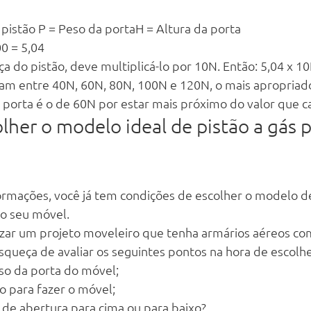
pistão P = Peso da portaH = Altura da porta
0 = 5,04 
a do pistão, deve multiplicá-lo por 10N. Então: 5,04 x 10
am entre 40N, 60N, 80N, 100N e 120N, o mais apropriad
porta é o de 60N por estar mais próximo do valor que c
lher o modelo ideal de pistão a gás p
ormações, você já tem condições de escolher o modelo d
o seu móvel.
izar um projeto moveleiro que tenha armários aéreos co
squeça de avaliar os seguintes pontos na hora de escolhe
o da porta do móvel;
do para fazer o móvel;
 de abertura para cima ou para baixo?