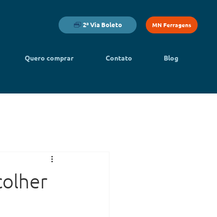
2ª Via Boleto
MN Ferragens
Quero comprar
Contato
Blog
colher