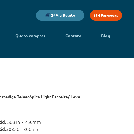
2ª Via Boleto
MN Ferragens
Quero comprar
Contato
Blog
orrediça Telescópica Light Estreita/ Leve
ód.
50819 - 250mm
ód.
50820 - 300mm