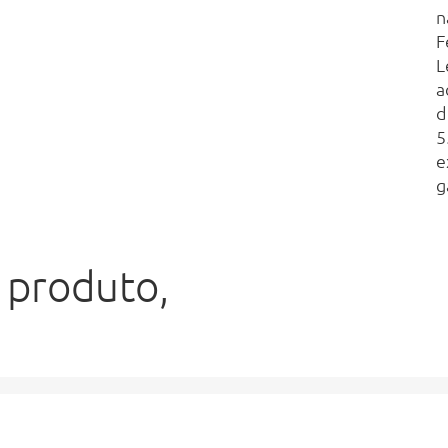
n
F
L
a
d
5
e
g
 produto,