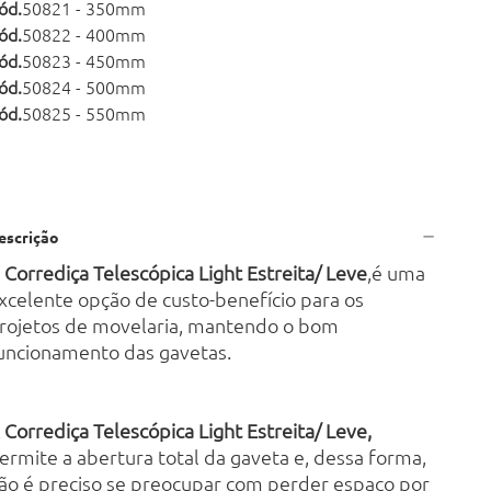
ód.
50821 - 350mm
ód.
50822 - 400mm
ód.
50823 - 450mm
ód.
50824 - 500mm
ód.
50825 - 550mm
escrição
A
Corrediça Telescópica Light Estreita/ Leve
,é uma
xcelente opção de custo-benefício para os
rojetos de movelaria, mantendo o bom
uncionamento das gavetas.
 Corrediça Telescópica Light Estreita/ Leve,
ermite a abertura total da gaveta e, dessa forma,
ão é preciso se preocupar com perder espaço por