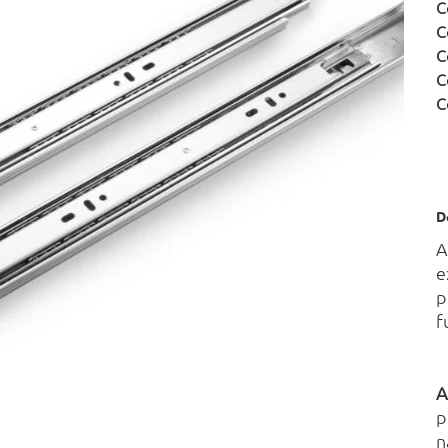
C
C
C
C
C
D
e
p
f
A
p
n