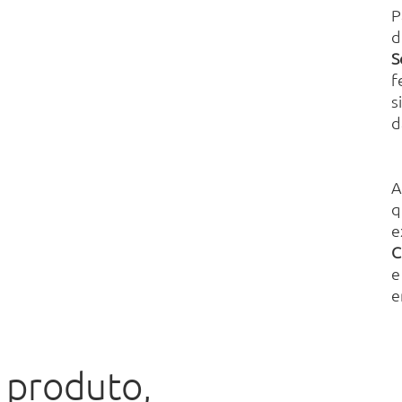
P
d
S
f
s
d
q
e
C
e
e
 produto,