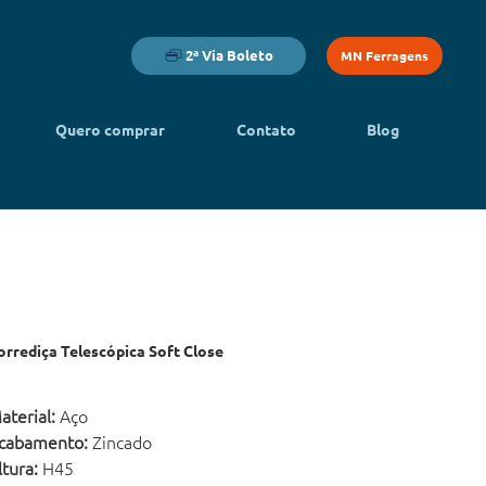
2ª Via Boleto
MN Ferragens
Quero comprar
Contato
Blog
orrediça Telescópica Soft Close
aterial:
Aço
cabamento:
Zincado
ltura:
H45