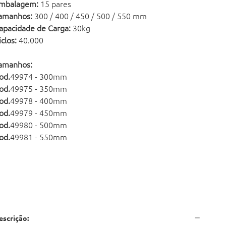
mbalagem:
15 pares
amanhos:
300 / 400 / 450 / 500 / 550 mm
apacidade de Carga:
30kg
iclos:
40.000
amanhos:
od.
49974 - 300mm
od.
49975 - 350mm
od.
49978 - 400mm
od.
49979 - 450mm
od.
49980 - 500mm
od.
49981 - 550mm
escrição: