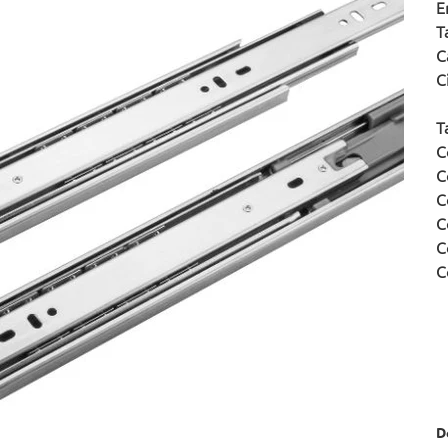
E
T
C
C
T
C
C
C
C
C
C
D