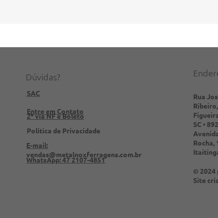
Ender
Dúvidas?
SAC
Rua Jo
Ribeiro,
Entre em Contato
Figueir
2ª via NF e Boleto
SC • 89
Política de Privacidade
Avenida
Rocha, 
E-mail:
Itaitin
vendas@metalnoxferragens.com.br
WhatsApp: 47 2107-4851
© 2024 
Site cr