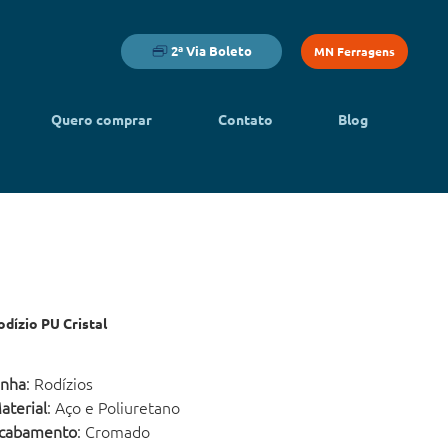
2ª Via Boleto
MN Ferragens
Quero comprar
Contato
Blog
odízio PU Cristal
inha
: Rodízios
aterial
: Aço e Poliuretano
cabamento
: Cromado