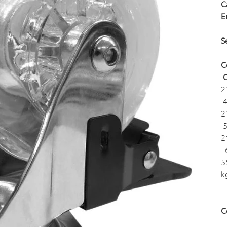
C
E
S
C
C