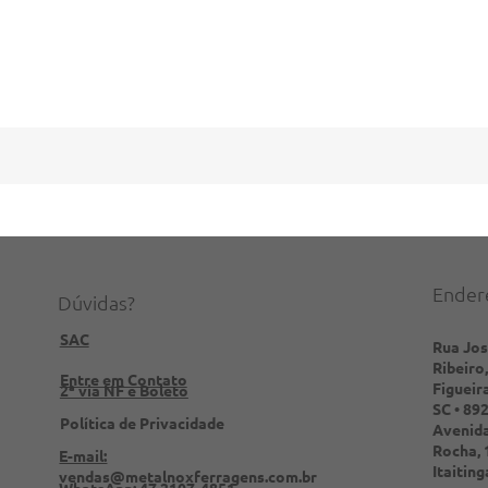
Ender
Dúvidas?
SAC
Rua Jo
Ribeiro,
Entre em Contato
Figueir
2ª via NF e Boleto
SC • 89
Política de Privacidade
Avenida
Rocha, 
E-mail:
Itaitin
vendas@metalnoxferragens.com.br
WhatsApp: 47 2107-4851