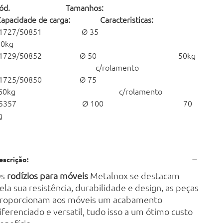
Cód. Tamanhos:
Capacidade de carga: Caracteristicas:
21727/50851 Ø 35
40kg
21729/50852 Ø 50 50kg
c/rolamento
21725/50850 Ø 75
60kg c/rolamento
55357 Ø 100 70
g
escrição:
Os
rodízios para móveis
Metalnox se destacam
ela sua resistência, durabilidade e design, as peças
roporcionam aos móveis um acabamento
iferenciado e versatil, tudo isso a um ótimo custo