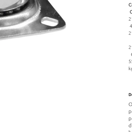
k
D
p
p
d