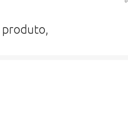
b
 produto,