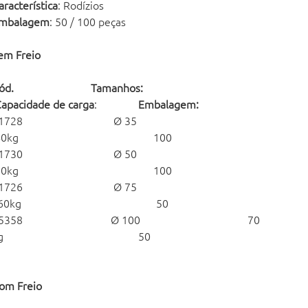
aracterística
: Rodízios
mbalagem
: 50 / 100 peças
em Freio
Cód. Tamanhos:
apacidade de carga
:
Embalagem:
21728 Ø 35
40kg 100
21730 Ø 50
50kg 100
21726 Ø 75
60kg 50
55358 Ø 100 70
kg 50
om Freio